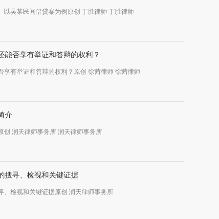
民事诉讼中夫妻共同债务的认定——以吴某民间借贷案为例原创 丁胜律师 丁胜律师
2021年
核查“回头
员同志回顾
2021-08-
还能否享有举证和答辩的权利？
安徽润天律
被告无正当理由不到庭，庭后还能否享有举证和答辩的权利？原创 徐茜律师 徐茜律师
2021年3
展了民主评
向党员同志
2021-03-
简介
【学习园地】要件审判九步法简介原创 润天律师事务所 润天律师事务所
2019年1
使命”专题
的搜寻、检视和关键证据
万斌书记、
2019-12-
【学习园地】特殊侵权请求权的搜寻、检视和关键证据原创 润天律师事务所
安徽润天