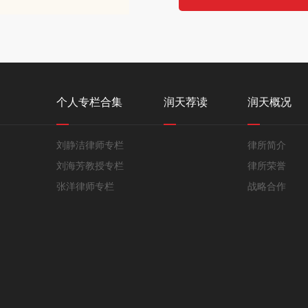
个人专栏合集
润天荐读
润天概况
刘静洁律师专栏
律所简介
刘海芳教授专栏
律所荣誉
张洋律师专栏
战略合作