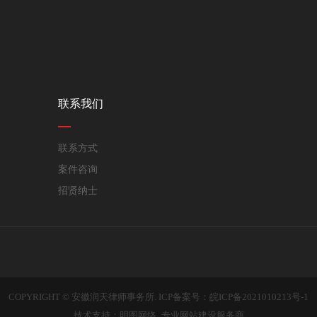
联系我们
联系方式
案件咨询
招贤纳士
COPYRIGHT © 安徽润天律师事务所. ICP备案号：
皖ICP备2021010213号-1
技术支持：明图网络_专业网站建设服务商