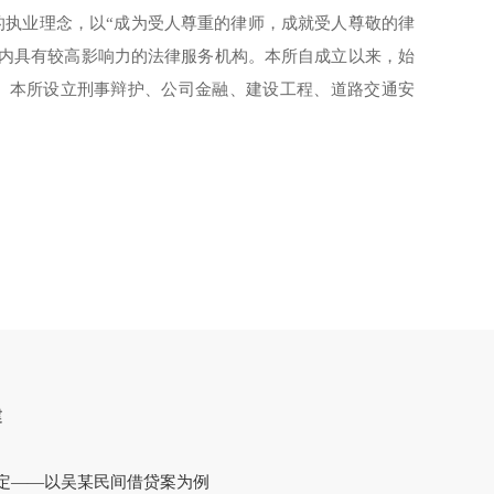
的执业理念，以“成为受人尊重的律师，成就受人尊敬的律
省内具有较高影响力的法律服务机构。本所自成立以来，始
。本所设立刑事辩护、公司金融、建设工程、道路交通安
建
定——以吴某民间借贷案为例
安徽润天