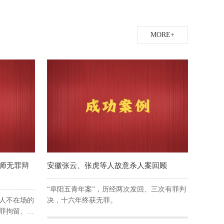
MORE+
师无罪辩
安徽张云、张虎等人故意杀人案回顾
“阜阳五青年案”，历经两次发回、三次有罪判
人不在场的
决，十六年终获无罪。
罪拘留、逮
争，同时安