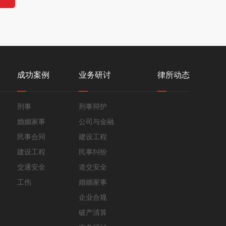
成功案例
业务研讨
律所动态
刑事
刑事辩护
婚姻家事
公司与金融
民事合同
建设工程
建设工程
民事纠纷
交通安全
道交安全
工伤
婚姻家事
企业合规
破产清算