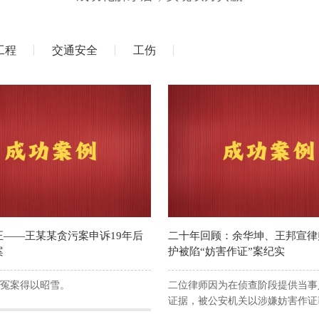
工程
交通安全
工伤
正——王某某贪污案申诉19年后
二十年回顾：余华坤、王邦宣律
案
护被陷“妨害作证”案纪实
的冤案得以昭雪。
二位律师因为在侦查阶段提供当事
证据，被公安机关以涉嫌妨害作证
捕。在被羁押期间，余主任绝食抗